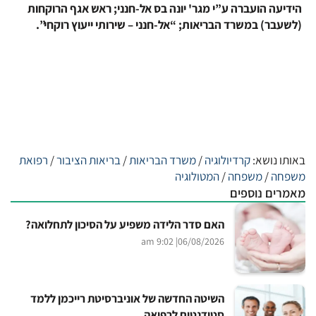
הידיעה הועברה ע”י מגר' יונה בס אל-חנני; ראש אגף הרוקחות
(לשעבר) במשרד הבריאות; “אל-חנני – שירותי ייעוץ רוקחי”.
באותו נושא:
קרדיולוגיה
/
משרד הבריאות
/
בריאות הציבור
/
רפואת
משפחה
/
משפחה
/
המטולוגיה
מאמרים נוספים
האם סדר הלידה משפיע על הסיכון לתחלואה?
| 9:02 am
06/08/2026
השיטה החדשה של אוניברסיטת רייכמן ללמד
סטודנטים לרפואה