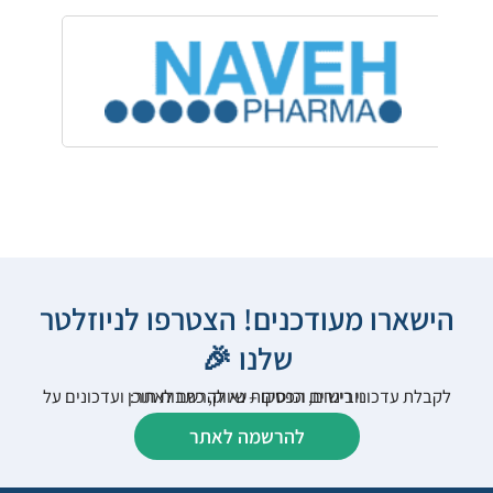
הישארו מעודכנים! הצטרפו לניוזלטר
שלנו 🎉
לקבלת עדכוני רישום, הפסקות שיווק, כתבות תוכן ועדכונים על וובינרים וכנסים – נא להרשם לאתר:
להרשמה לאתר