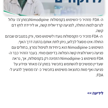
ה- FDA מזהיר כי השימוש בקפסולות Nimodipineבמתן I.V עלול
לגרום למות החולה, לפגיעה קרדיאלית קשה, או לירידת לחץ דם
קשה.
ה- FDA מזכיר כי הקפסולות נועדו לשימוש פומי, ורק במצבים שבהם
החולה אינו מסוגל לבלוע, ניתן לתת אותם בהזנה דרך האף.
השימוש ב-Nimodipine הוא ביחידות לטיפול נמרץ, בחולים עם
פגיעה ניאורולוגית קשה המלווה בדימום מוחי. בעבר הזהיר כבר ה-
FDA משימוש ב-Nimodipine הזמינה רק בקפסולות, אך, נראה
שעדיין ממשיכים להשתמש בתכשיר במתן I.V מאחר ומידע על
פגיעה ואף מוות כתוצאה משימוש בתכשיר כ- I.V ממשיך להגיע ל-
FDA.
לידיעה >>