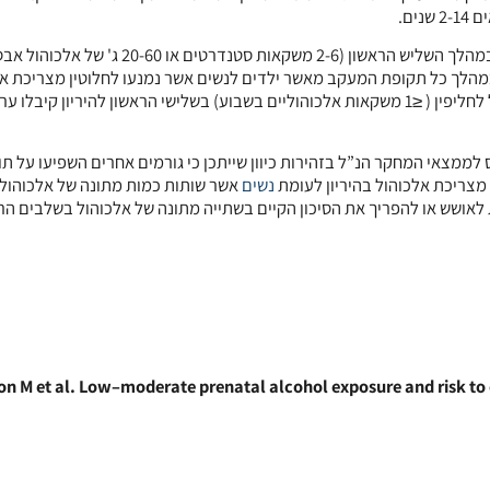
נים.
התוצאות הראו כי ילדים לנשים אשר צרכו כמויות מתונות של אלכוהול במהלך השליש הראשון (2-6 משקאות סטנדרטים 
מהלך כל תקופת המעקב מאשר ילדים לנשים אשר נמנעו לחלוטין מצריכת אל
במהלך ההיריון. כמו כן, באופן מפתיע, ילדים לנשים אשר צרכו אלכוהול לחליפין ( ≤1 משקאות אלכוהוליים בשבוע) בשלישי הראשון להיריון קיבלו 
Journal Watch  נכתב כי יש להתייחס לממצאי המחקר הנ”ל בזהירות כיוון שייתכן כי גורמים אחרים השפיעו על
מצריכת אלכוהול בהיריון לעומת
נשים
אשר שותות כמות מתונה של אלכוהול
לאושש או להפריך את הסיכון הקיים בשתייה מתונה של אלכוהול בשלבים הר
n M et al. Low–moderate prenatal alcohol exposure and risk to 