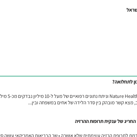
שראל
ן לתחלואה?
מחקר גדול, שפורסם בכתב העת Nature Health וניתח נתונים רפואיים של מע
מצא קשר מובהק בין סדר הלידה של אחים במשפחה ובין...
 החריג של ענקית תרופות ההרזיה
דמת לתרופת הרזיה עוצמתית שלא אושרה • שר הבריאות האמריקאי עושה סי