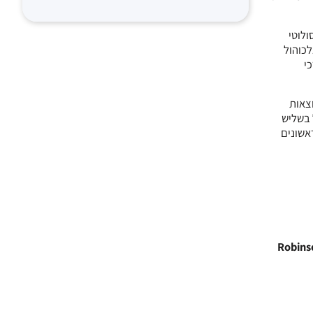
או 20-60 ג' של אלכוהול אבסולוטי
כוהול
ערכי
 תוצאות
 בשליש
אשונים
Robinso