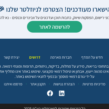
הישארו מעודכנים! הצטרפו לניוזלטר שלנו 
ני רישום, הפסקות שיווק, כתבות תוכן ועדכונים על וובינרים וכנסים – נא 
להרשמה לאתר
יצירת קשר
דרושים
חברות פארמה
חדש על המדף
בתחומי בריאות, מידע על מחלות, בדיקות, ניתוחים, תרופות ומונחי רפואה
אינו מהווה ייעוץ, אבחון או טיפול רפואי מקצועי. שימוש באתר אינו מחליף א
על ידי גורם רפואי מוסמך ובכפוף לתנאי השימוש באתר.
פרסמו איתנו
תקנון אתר
הצהרת נגישות
מדיניות פרטיות
כל הזכויות שמורות לפארמליין בע"מ 2025