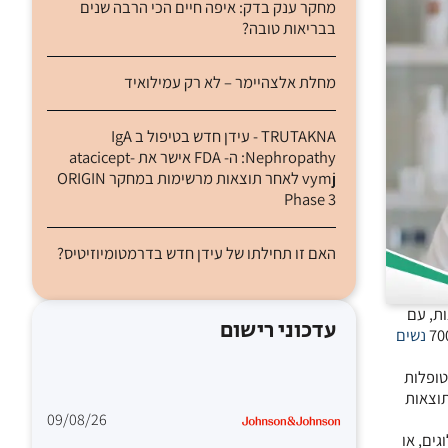
מחקר ענק בדק: איפה חיים הכי הרבה שנים
בבריאות טובה?
מחלת אלצהיימר – לא רק עמילואיד
TRUTAKNA - עידן חדש בטיפול ב IgA
Nephropathy: ה- FDA אישר את atacicept-
vymj לאחר תוצאות מרשימות במחקר ORIGIN
Phase 3
האם זו תחילתו של עידן חדש בדרמטומיוזיטיס?
ת, עם
עדכוני רישום
נשים
רים לכל 1000 מטופלות
קובלת להציג תוצאות
09/08/26
גים, או