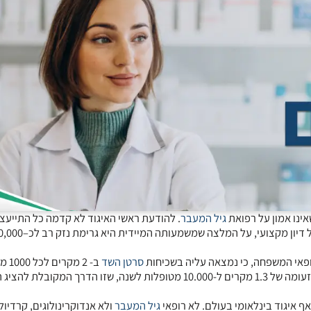
ינו אמון על רפואת
גיל המעבר
. להודעת ראשי האיגוד לא קדמה כל התייעצו
ן מקצועי, על המלצה שמשמעותה המיידית היא גרימת נזק רב לכ–700,000
 רופאי המשפחה, כי נמצאה עליה בשכיחות
סרטן השד
ב- 2 מק
והכוונה למשך כל תקופת 11 השנים. בתוצאות המאמר מדווח על עלייה זעומה של 1.3 מקרים ל-10.000 מטופלות לשנה, שזו הדרך המ
ף איגוד בינלאומי בעולם. לא רופאי
גיל המעבר
ולא אנדוקרינולוגים, קרדיולו