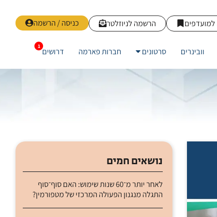
כניסה / הרשמה
למועדפים
הרשמה לניוזלטר
וובינרים
סרטונים
חברות פארמה
דרושים
נושאים חמים
לאחר יותר מ־60 שנות שימוש: האם סוף־סוף
התגלה מנגנון הפעולה המרכזי של מטפורמין?