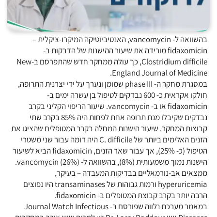
בהשוואה ל- vancomycin, האנטיביוטיקה המיקרו-ציקלית –
fidaxomicin מורידה את שיעור ההישנות של הדבקות ב-
Clostridium difficile, כך עולה ממחקר חדש שהתפרסם ב-New
England Journal of Medicine.
במסגרת מחקר ה- phase III שמומן ונערך על ידי יצרנית התרופה,
חולקו אקראית כ- 600 נבדקים לטיפול בן עשרה ימים ב-
fidaxomicin או ב- vancomycin. שיעור הריפוי הקליני בקרב
נבדקים שקיבלו מנת תרופה אחת לפחות היה 85% בקרב שתי
קבוצות המחקר. שיעור הישנות המחלה בקרב המטופלים שהציגו את
הזנים האלימים ביותר של C. difficile היה דומה עבור שני משטרי
הטיפול (כ- 25%), אך עבור שאר הזנים, fidaxomicin הביא לשיעור
הישנות נמוך משמעותית (8%), בהשוואה ל- vancomycin (26%).
ממצאים אב-נורמאליים בבדיקות המעבדה – בעיקר,
hyperuricemia ורמות גבוהות של transaminases היו נפוצים
הרבה יותר בקרב קבוצת המטופלים ב- fidaxomicin.
במאמר מערכת נלווה שפורסם ב- Journal Watch Infectious