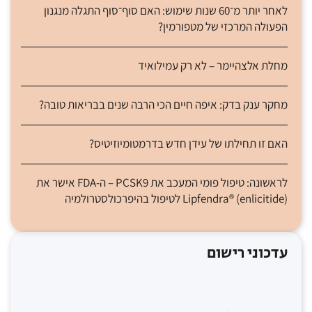
לאחר יותר מ־60 שנות שימוש: האם סוף־סוף התגלה מנגנון
הפעולה המרכזי של מטפורמין?
מחלת אלצהיימר – לא רק עמילואיד
מחקר ענק בדק: איפה חיים הכי הרבה שנים בבריאות טובה?
האם זו תחילתו של עידן חדש בדרמטומיוזיטיס?
לראשונה: טיפול פומי המעכב את PCSK9 – ה-FDA אישר את
Lipfendra® (enlicitide) לטיפול בהיפרכולסטרולמיה
עדכוני רישום