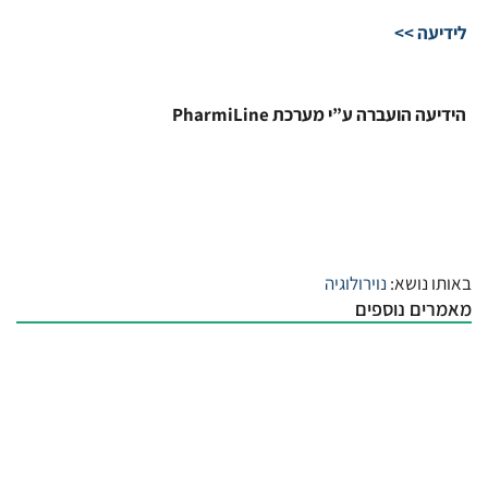
לידיעה >>
הידיעה הועברה ע”י מערכת PharmiLine
באותו נושא:
נוירולוגיה
מאמרים נוספים
חשיפה קצרת טווח ומצטברת לזיהום אוויר
מעוררת היארעות מיגרנות
| 7:07 am
23/04/2026
האם התזונה מפחיתה את הסיכון לדמנציה?