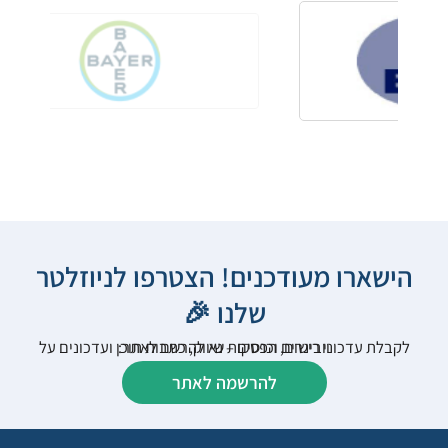
הישארו מעודכנים! הצטרפו לניוזלטר
שלנו 🎉
לקבלת עדכוני רישום, הפסקות שיווק, כתבות תוכן ועדכונים על וובינרים וכנסים – נא להרשם לאתר:
להרשמה לאתר