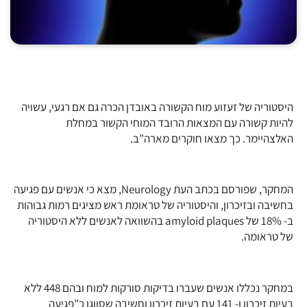
היסטוריה של זעזוע מוח הקשורה באובדן הכרה גם אם רגעי, עשויה
להיות קשורה עם המצאות הרובד המוחי הקשור במחלת
האלצהיימר. כך מצאו חוקרים מארה”ב.
המחקר, שפורסם בכתב העת Neurology, מצא כי אנשים עם פגיעה
בחשיבה ובזיכרון, והיסטוריה של טראומת ראש מציגים רמות גבוהות
ב- 18% של amyloid plaques בהשוואה לאנשים ללא היסטוריה
של טראומה.
במחקר נכללו אנשים שעברו בדיקות סורקות למוח ובהם 448 ללא
בעיות זיכרון ו- 141 עם בעיות זיכרון וחשיבה שסווגו כ”פגיעה