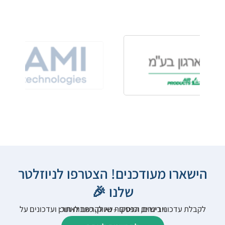
הישארו מעודכנים! הצטרפו לניוזלטר
שלנו 🎉
לקבלת עדכוני רישום, הפסקות שיווק, כתבות תוכן ועדכונים על וובינרים וכנסים – נא להרשם לאתר: