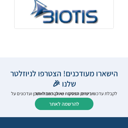
הישארו מעודכנים! הצטרפו לניוזלטר
שלנו 🎉
לקבלת עדכוני רישום, הפסקות שיווק, כתבות תוכן ועדכונים על וובינרים וכנסים – נא להרשם לאתר:
להרשמה לאתר