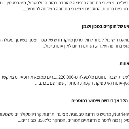
יג'ינג, מצא כי התרופה הנפוצה להורדת רמות הכולסטרול, סימבסטטין, יכו
ניכיים כרונית. החוקרים מצאו כי התרופה הצליחה להפחית...
 של חוקרים במכון ויצמן
בוויאגרה שיכול לעזור לחולי סרטן מחקר חדש של מכון ויצמן, בשיתוף פעולה 
 בתרופה ויאגרה, הניתנת היום לאין אונות, יכול...
ונות
מחקר גנטי מסוג רנדומיזציה מנדליאנית, שבחן נתונים מלמעלה מ-220,000 גברים ממוצא אירופאי
לאין-אונות (אי ספיקת זיקפה). המחקר, שפורסם בכתב...
 הלב אך דורשת שימוש בתוספים
מחקר סיני, שפורסם בכתב העת Nutrients, מדגיש כי תזונה טבעונית מציעה יתרונות קרדיווסקולריים משמע
גבוה לחסרים תזונתיים חמורים. המחקר כלל356 מבוגרים...