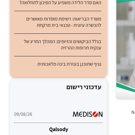
האם סדר הלידה משפיע על הסיכון לתחלואה?
משרד הבריאות: רשימת מוסדות מאושרים
להכשרה עיונית - טכנאי בית מרקחת
בגלל הביקושים והזיופים: המהלך החריג של
ענקית תרופות ההרזיה
נגיף שתוכנן בעזרת בינה מלאכותית
עדכוני רישום
לטיפול בסטטינים בלבד. כך על פי מחקר שפורסם ב- New
09/08/26
Qalsody