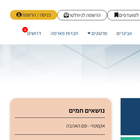
כניסה / הרשמה
למועדפים
הרשמה לניוזלטר
וובינרים
סרטונים
חברות פארמה
דרושים
נושאים חמים
אקסטזי - סם האהבה