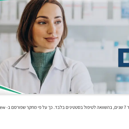
טיפול משולב ב- Ezetimibe ו- simvastatin משפר את הפרוגנוזה לאחר 7 שנים, בהשוואה 