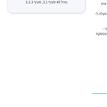
נוהל 49 סעיף 3.1, סעיף 3.2.3
יחסית של LDL cholesterol חולקו אקראית
ם בקבוצה השנייה ובקרב 6% מהנבדקים בקבוצת הטיפול המשולב, רמות ה- LDL היו >79 mg/dL ולכן מינון ה- simvastatin הועלה ל-
י –
hazard ratio, 0). שיעורי התמותה והפסקת