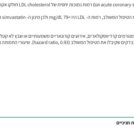
כ- 18,000 נבדקים (גיל ממוצע, 64) שאושפזו לאחרונה עקב acute coronary syndrome ועם רמות נמוכות 
בקרב 27% מהנבדקי
 מגורמים קרדיווסקולארים, אירועים קורונאריים משמעותיים או שבץ לא קטלנ
אירעה בקרב 34.7% מהנבדקים שקיבלו מונותרפיה ובקרב 32.7% מהנבדקים שקיבלו את הטיפול המשולב (.93
 חניכיים