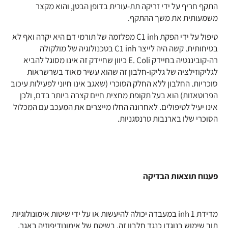
התקף חריף על ידי זריקה תת-עורית בדופן הבטן, והוא מקצר
משמעותית את משך ההתקף.
טיפול על ידי הפקת C1 inh מפלזמה של תורמי דם היא יקרה ואף לא
בטיחותית. קשה היה לייצר C1 inh בטכנולוגיה של מולקולה
רה-קוביננטיה בחיידק E. Coli כיוון שחיידק זה אינו מסוגל להביא
לגליקוזילציה של גליקו-חלבון זה שהוא עשיר מאוד בשרשראות
סוכריות. החלבון ללא החלק הסוכרי (שאגב אינו חיוני לפעילות עיכוב
הפרוטאזות) הוא בעל תקופת מחצית חיים קצרה ביותר בדם, ולכן
אינו יעיל לטיפולים. לאחרונה החלו מייצרים את המעכב עם המכלול
הסוכרי שלו בארנבות טרנסגניות.
פענוח תוצאות הבדיקה
מדידת 1 inh במעבדה יכולה להיעשות או על ידי שיטות אימונולוגיות
תוך שימוש בנוגדן כנגד חלבון זה, בשיטת של אימונודיפוזיה באגר,