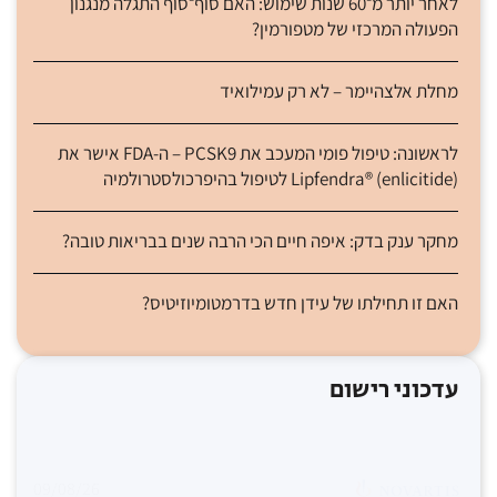
לאחר יותר מ־60 שנות שימוש: האם סוף־סוף התגלה מנגנון
הפעולה המרכזי של מטפורמין?
מחלת אלצהיימר – לא רק עמילואיד
לראשונה: טיפול פומי המעכב את PCSK9 – ה-FDA אישר את
Lipfendra® (enlicitide) לטיפול בהיפרכולסטרולמיה
מחקר ענק בדק: איפה חיים הכי הרבה שנים בבריאות טובה?
האם זו תחילתו של עידן חדש בדרמטומיוזיטיס?
עדכוני רישום
09/08/26