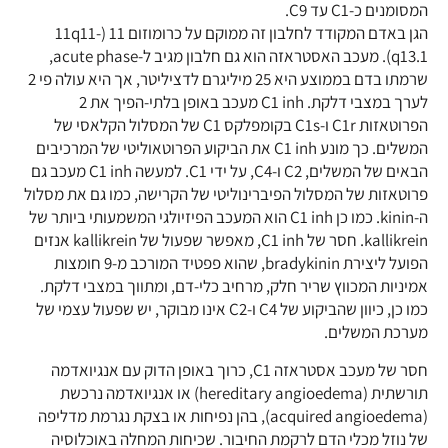
המסומנים כ-C1 עד C9.
הגן באדם המקודד לחלבון זה ממוקם על כרומוזום 11 (11q11-
q13.1). מעכב האסטראזה הוא גם חלבון מגיב ל-acute phase,
שרמתו בדם בממוצע היא 25 מיליגרם לדציליטר, אך היא עולה פי 2
לערך במצבי דלקת. C1 inh מעכב באופן בלתי-הפיך את 2
הפרוטאזות C1r ו-C1s בקומפלקס C1 של המסלול הקלאסי של
המשלים. כך מונע C1 inh את הביקוע הפרוטאוליטי של המרכיבים
הבאים של המשלים, C2 ו-C4, על ידי C1. למעשה C1 inh מעכב גם
פרוטאזות של המסלול הפיברינוליטי של הקרישה, כמו גם את מסלול
ה-kinin. כמו כן C1 inh הוא המעכב הפיזיולגי המשמעותי ביותר של
kallikrein. חסר של C1 inh, מאפשר שפעול של kallikrein אנזים
הפועל ליצירת bradykinin, שהוא פפטיד המורכב מ-9 חומצות
אמיניות המכווץ שריר חלק, מרחיב כלי-דם, ומתווך במצבי דלקת.
כמו כן, כיוון שהביקוע של C4 ו-C2 אינו מבוקר, יש שפעול עצמי של
מערכת המשלים.
חסר של מעכב אסטראזה C1, כרוך באופן הדוק עם אנגיואדמה
תורשתית (hereditary angioedema) או אנגיואדמה נרכשת
(acquired angioedema), בהן נפיחות או בצקת נגרמת מדליפה
של נוזל מכלי הדם לרקמת החיבור. שכיחות המחלה באוכלוסיה