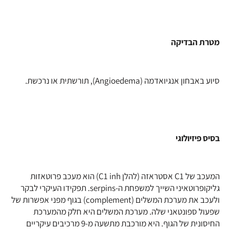
מטרת הבדיקה
סיוע באבחון אנגיואדמה (Angioedema), תורשתית או נרכשת.
בסיס פיזיולוגי
המעכב של C1 אסטראזה (להלן C1 inh) הוא מעכב פרוטאזות
גליקופרוטאיני השייך למשפחת ה-serpins. תפקידו העיקרי לבקר
ולעכב את מערכת המשלים (complement) בגוף מפני אפשרות של
שפעול ספונטאני שלה. מערכת המשלים היא חלק מהמערכת
החיסונית של הגוף. היא מורכבת מתשעה מ-9 מרכיבים עיקריים