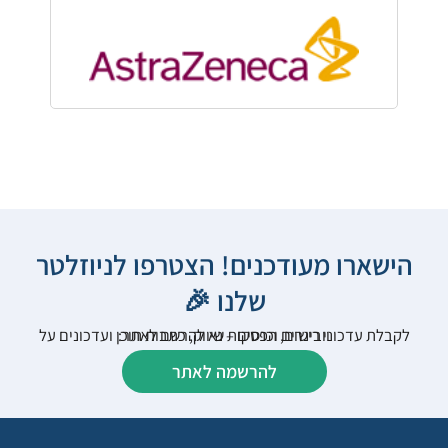
הישארו מעודכנים! הצטרפו לניוזלטר
שלנו 🎉
לקבלת עדכוני רישום, הפסקות שיווק, כתבות תוכן ועדכונים על וובינרים וכנסים – נא להרשם לאתר:
להרשמה לאתר