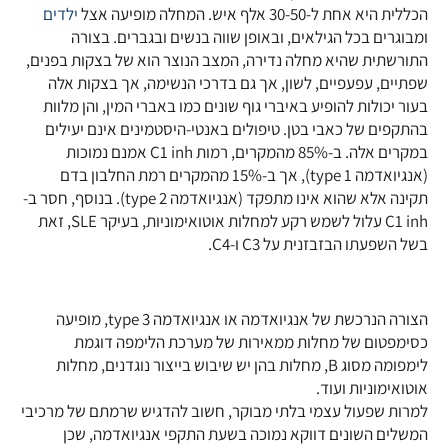
הכללית היא אחת ל-30-50 אלף איש. המחלה מופיעה אצל
ילדים
ומבוגרים בכל הגילאים, ובאופן שווה בנשים ובגברים. בצורה
התורשתית שהיא מחלה נדירה, המצב הנוצר הוא של בצקות בפנים,
שפתיים, עפעפיים, לשון, אך גם בדרכי הנשימה, אך בצקות אלה
בעור יכולות להופיע באיברי גוף שונים כמו באברי המין, והן מלוות
בהתקפים של כאבי בטן. טיפולים באנטי-היסטמינים אינם יעילים
במקרים אלה. ב-85% מהמקרים, רמות C1 inh אמנם נמוכות
(אנגיואדמה type 1), אך ב-15% מהמקרים רמת החלבון בדם
תקינה אלא שהוא אינו מתפקד (אנגיואדמה type 2). בנוסף, חסר ב-
C1 inh עלול לשמש רקע למחלות אוטואימוניות, בעיקר SLE, זאת
בשל השפעתו הבזבזנית על C3 ו-C4.
הצורה הנרכשת של אנגיואדמה או אנגיואדמה type 3, מופיעה
כסימפטום של מחלות ממאירות של מערכת הלימפה דוגמת
לימפומה מסוג B, מחלות בהן יש שיבוש בייצור נוגדנים, מחלות
אוטואימוניות ועוד.
למרות שפעול עצמי בלתי מבוקר, חשוב להדגיש שרמתם של מרכיבי
המשלים השונים דווקא נמוכה בשעת התקפי אנגיואדמה, שכן