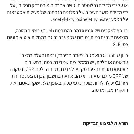
או על ידי מדידה נפלומטרית. גישה אחרת היא במבדק תפקודי, על
ידי מדידת כושר העיכוב של הפלזמה הנבחנת של פעילות אסטראזה
על המצע acetyl-L-tyrosine ethyl ester.
בנוסף למקרים של אנגיואדמה בהם רמת C1 inh בנסיוב נמוכה,
מוצאים לעתים רמות נמוכות של מעכב זה גם במחלות אוטואימוניות
כמו SLE.
כיוון ש C1 inh הוא מגיב “פאזה חריפה”, ורמתו תעלה במצבי
טראומה או דלקת, יש הממליצים שמדידת רמתו בחשודים
לאנגיואדמה תתבצע במקביל למדידת מדד הדלקת CRP. במקרה
של CRP מוגבר מאוד, יש להביא זאת בחשבון שכן תוצאת מדידת
C1 inh יכולה להיות מוּטה כלפי מטה, באופן שלא ישקף נאמנה את
התקף האנגיואדמה.
הוראות לביצוע הבדיקה