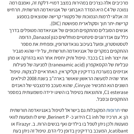
מרכיבים אלה נצרכים במהירות במצב דמויי-דלקת זה, ואמנם רמה
נמוכה של C4 היא המדד האבחוני של אנגיואדמה תורשתית. תרחיש
זה אנלוגי לרמות הנמוכות של פקטורי קרישה שמוצאים במפגע
קרישת-יתר תוך וסקולארית מפושטת (DIC).
אנשים הסובלים מהתקפים תכופים של אנגיואדמה מטופלים בדרך
כלל עם אנדרוגנים סינתטיים מוחלשים כגון Danazol, הדומה
לטסטוסטרון, ופועל בעיכוב גונאדוטרופין, ומפחית את מספר
ההתקפים במקרים של אנגיואדמה תורשתית, על ידי שהוא מגביר
את ייצור C1 inh בכבד. טיפול ותיק יחסית אחר הוא בהזרקה או מתן
טבליות של הקסאקפרון (tranexamic acid) למניעה של פעילות
אנזימים במערכת ברדיקינין וקליקראין, האחראיים לבצקות. טיפול
אחר שהיה למעשה הראשון שאושר בארה”ב בשנת 2008 לגילאים
השונים הוא התכשיר Cinryze, שהוא מעכב פרמצבטי של האנזים
C1 esterase, והתוצאות בטיפול בו השיגו ירידה משמעותית במספר
ההתקפים ובסבל.
שתי
תרופות
המקובלות גם בישראל לטיפול באנגיואדמה תורשתית
הן: א. תרכיז של C1 inh הידוע כ- Berinert P, שיש לו תופעות לוואי
מועטות ולכן ניתן לטפל בו בילדים ואף בנשים הרות. ב. Firazyr או
Icatibant, המעכב ברדיקינין בדופן כלי הדם. טיפול זה ניתן בעת