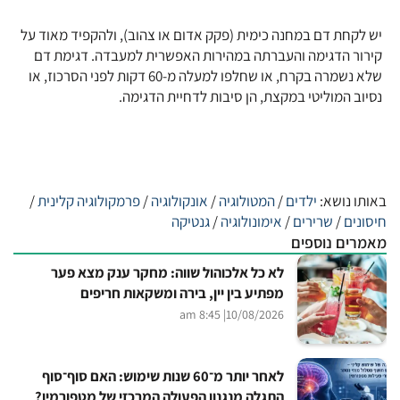
יש לקחת דם במחנה כימית (פקק אדום או צהוב), ולהקפיד מאוד על
קירור הדגימה והעברתה במהירות האפשרית למעבדה. דגימת דם
שלא נשמרה בקרח, או שחלפו למעלה מ-60 דקות לפני הסרכוז, או
נסיוב המוליטי במקצת, הן סיבות לדחיית הדגימה.
באותו נושא:
ילדים
/
המטולוגיה
/
אונקולוגיה
/
פרמקולוגיה קלינית
/
חיסונים
/
שרירים
/
אימונולוגיה
/
גנטיקה
מאמרים נוספים
לא כל אלכוהול שווה: מחקר ענק מצא פער
מפתיע בין יין, בירה ומשקאות חריפים
| 8:45 am
10/08/2026
לאחר יותר מ־60 שנות שימוש: האם סוף־סוף
התגלה מנגנון הפעולה המרכזי של מטפורמין?