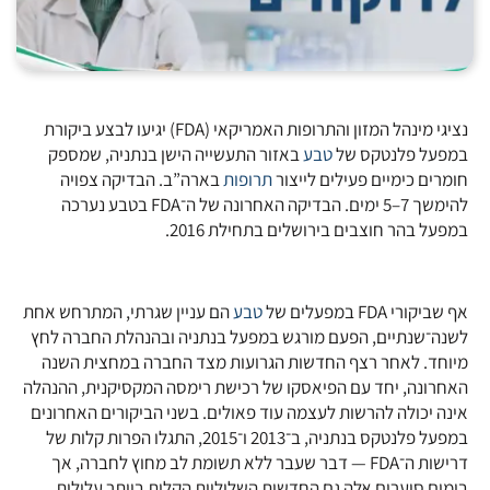
נציגי מינהל המזון והתרופות האמריקאי (FDA) יגיעו לבצע ביקורת
במפעל פלנטקס של
טבע
באזור התעשייה הישן בנתניה, שמספק
חומרים כימיים פעילים לייצור
תרופות
בארה”ב. הבדיקה צפויה
להימשך 7–5 ימים. הבדיקה האחרונה של ה־FDA בטבע נערכה
במפעל בהר חוצבים בירושלים בתחילת 2016.
אף שביקורי FDA במפעלים של
טבע
הם עניין שגרתי, המתרחש אחת
לשנה־שנתיים, הפעם מורגש במפעל בנתניה ובהנהלת החברה לחץ
מיוחד. לאחר רצף החדשות הגרועות מצד החברה במחצית השנה
האחרונה, יחד עם הפיאסקו של רכישת רימסה המקסיקנית, ההנהלה
אינה יכולה להרשות לעצמה עוד פאולים. בשני הביקורים האחרונים
במפעל פלנטקס בנתניה, ב־2013 ו־2015, התגלו הפרות קלות של
דרישות ה־FDA — דבר שעבר ללא תשומת לב מחוץ לחברה, אך
בימים סוערים אלה גם החדשות השליליות הקלות ביותר עלולות