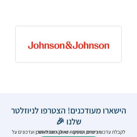
הישארו מעודכנים! הצטרפו לניוזלטר
שלנו 🎉
לקבלת עדכוני רישום, הפסקות שיווק, כתבות תוכן ועדכונים על וובינרים וכנסים – נא להרשם לאתר: