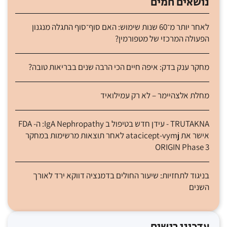
נושאים חמים
לאחר יותר מ־60 שנות שימוש: האם סוף־סוף התגלה מנגנון
הפעולה המרכזי של מטפורמין?
מחקר ענק בדק: איפה חיים הכי הרבה שנים בבריאות טובה?
מחלת אלצהיימר – לא רק עמילואיד
TRUTAKNA - עידן חדש בטיפול ב IgA Nephropathy: ה- FDA
אישר את atacicept-vymj לאחר תוצאות מרשימות במחקר
ORIGIN Phase 3
בניגוד לתחזיות: שיעור החולים בדמנציה דווקא ירד לאורך
השנים