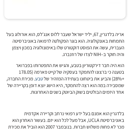
אריה בלדגרין, 67, יליד ישראל שעבר ללוס אנג'לס, הוא אורולוג בעל
התמחות באונקולוגיה. הוא בוגר הפקולטה לרפואה באוניברסיטה
העברית, עשה את הפוסט דוקטורט שלו באימונולוגיה במכון ויצמן
והיה חוקר ב–NIH לצדו של רוזנברג.
הוא היה חבר דירקטוריון בטבע, והגיש את התפטרותו בפברואר
בטענה כי ברצונו להתמקד בעסקיה של קייט פארמה (178.05
+28%) והביע את ביטחונו בעתידה המזהיר של
טבע
. מכירת החברה,
שמסבירה במה הוא רצה להתמקד, היא הישג יוצא דופן בקריירה של
אחד היזמים הבולטים בשוק הביוטק בשנים האחרונות.
בלדגרין הוא אמנם בעל ידע רפואי נרחב וקריירה אקדמית
באוניברסיטת UCLA, אבל מעל לכל הוא יזם. בעשור האחרון הוא
מכר לא פחות משלוש חברות. בנובמבר 2007 הוא הוביל את מכירת