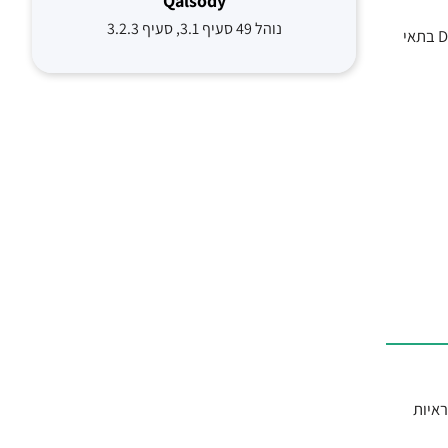
Qalsody
נוהל 49 סעיף 3.1, סעיף 3.2.3
במחקר חדש שהתפרסם בכתב העת Science מראים חוקרים מארצות הברית שמידת ההשקעה האימהית של עכברים יכולה להשפיע על רצף ה-DNA בתאי
 Nature, מצא לראשונה ראיות