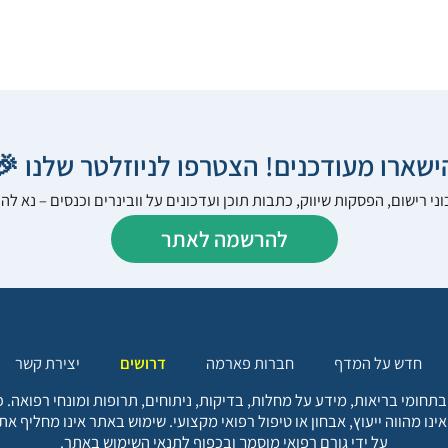
הישארו מעודכנים! הצטרפו לניוזלטר שלנו 
ני רישום, הפסקות שיווק, כתבות תוכן ועדכונים על וובינרים וכנסים – נא 
להרשמה לאתר
יצירת קשר
דרושים
חברות פארמה
חדש על המדף
בתחומי בריאות, מידע על מחלות, בדיקות, ניתוחים, תרופות ומונחי רפואה
אינו מהווה ייעוץ, אבחון או טיפול רפואי מקצועי. שימוש באתר אינו מחליף א
על ידי גורם רפואי מוסמך ובכפוף לתנאי השימוש באתר.