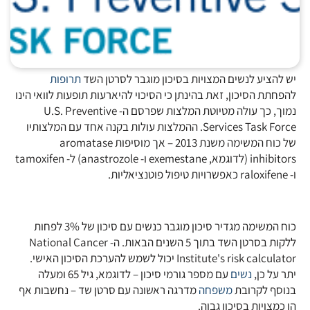
יש להציע לנשים המצויות בסיכון מוגבר לסרטן השד
תרופות
להפחתת הסיכון, זאת בהינתן כי הסיכוי להיארעות תופעות לוואי הינו
נמוך, כך עולה מטיוטת המלצות שפרסם ה- U.S. Preventive
Services Task Force. ההמלצות עולות בקנה אחד עם המלצותיו
של כוח המשימה משנת 2013 – אך מוסיפות aromatase
inhibitors (לדוגמא, exemestane ו- anastrozole) ל- tamoxifen
ו- raloxifene כאפשרויות טיפול פוטנציאליות.
כוח המשימה מגדיר סיכון מוגבר כנשים עם סיכון של 3% לפחות
ללקות בסרטן השד בתוך 5 השנים הבאות. ה- National Cancer
Institute's risk calculator יכול לשמש להערכת הסיכון האישי.
יתר על כן,
נשים
עם מספר גורמי סיכון – לדוגמא, גיל 65 ומעלה
בנוסף לקרובת
משפחה
מדרגה ראשונה עם סרטן שד – נחשבות אף
הן כמצויות בסיכון גבוה.