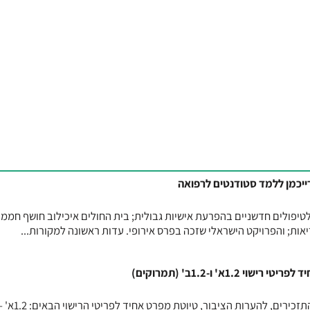
יכמן ללמד סטודנטים לרפואה
יפולים חדשניים בהפרעת אישיות גבולית; בית החולים איכילוב חושף חממ
ת; והפרויקט הישראלי שזכה בפרס אירופי. עדות ראשונה למקורות...
1.א' ו-1.2ב' (תמרוקים)
ביום 26.07.2026 פורסמה באתר התזכירים, להערות הציבור, טיוטת מפרט אחיד לפריטי הרישו