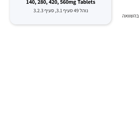
140, 280, 420, 560mg Tablets
נוהל 49 סעיף 3.1, סעיף 3.2.3
 פגיעה קוגניטיבית בינונית או קשה הדגימו סיכוי גבוה פי 2 לתמותה בהשוואה