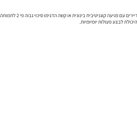
הדגימו סיכוי נמוך ב-31% לתמותה בהשוואה לגברים. יתר על כן, דיירים עם
יכולת לבצע פעולות יומיומיות.