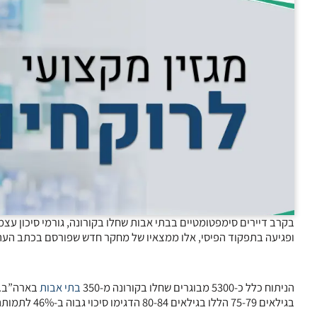
ופגיעה בתפקוד הפיסי, אלו ממצאיו של מחקר חדש שפורסם בכתב העת JAMA
הניתוח כלל כ-5300 מבוגרים שחלו בקורונה מ-350
בתי אבות
בגילאים 75-79 הללו בגילאים 80-84 הדגימו סיכוי גבוה ב-46% לתמותה, והללו בגילאים 85-89 סיכוי גבוה ב-59%.