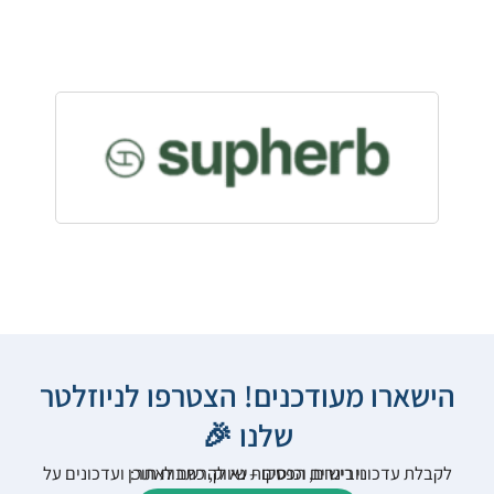
הישארו מעודכנים! הצטרפו לניוזלטר
שלנו 🎉
לקבלת עדכוני רישום, הפסקות שיווק, כתבות תוכן ועדכונים על וובינרים וכנסים – נא להרשם לאתר: