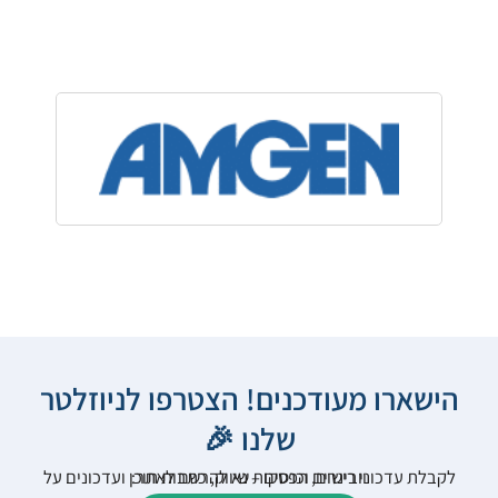
הישארו מעודכנים! הצטרפו לניוזלטר
שלנו 🎉
לקבלת עדכוני רישום, הפסקות שיווק, כתבות תוכן ועדכונים על וובינרים וכנסים – נא להרשם לאתר: