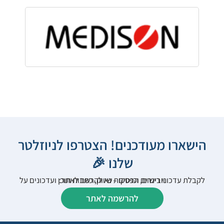
הישארו מעודכנים! הצטרפו לניוזלטר
שלנו 🎉
לקבלת עדכוני רישום, הפסקות שיווק, כתבות תוכן ועדכונים על וובינרים וכנסים – נא להרשם לאתר:
להרשמה לאתר