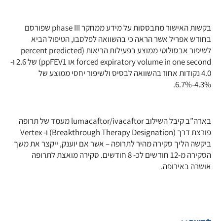
בקשות האישור מתבססות על מידע ממחקר phase III שפורסם
בחודש אפריל אשר הראה כי בהשוואה לפלסבו, הטיפול הביא
לשיפור אבסולוטי ממוצע בפעילות הריאות (percent predicted
forced expiratory volume in one second או ppFEV1) של 2.6 ו-
4.0 נקודות אחוז בהשוואה לבסיס ולשיפור יחסי ממוצע של
4.3%-6.7%.
בארה”ב קיבל השילוב lumacaftor/ivacaftor מעמד של תרופה
פורצת דרך (Breakthrough Therapy Designation) ו- Vertex
ביקשה הליך סקירה מהיר לתרופה – אשר אם יוענק, ייקצר את משך
הסקירה מ-12 חודשים לכ- 8 חודשים. סקירה מואצת לתרופה
אושרה באירופה.