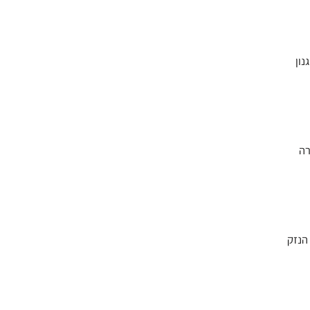
נון
רה
י העצב מפני הנזק