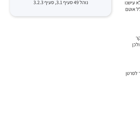
ות abdominal aortic aneurysms (בארה”ב בדיקת סקר בודדת מומלצת עבור גברים בגילאים 65-75 שלא עישנו
נוהל 49 סעיף 3.1, סעיף 3.2.3
לל אוטם
קר
.” ולכן
ת סקר לסרטן