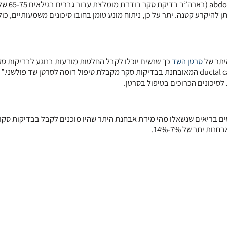
הניתוח הראשון בחן בדיקות סקר להמצא
להיקרע קטנה. יתר על כן, ניתוח מונע טומן בחובו סיכונים משמעותיים, כו
יתר של
סרטן השד
כך שנשים יוכלו לקבל החלטות מודעות בנוגע לבדיקות ס
ולקבלת טיפול. “אף על פי שזה אינו מצב מסכן חיים, ductal carcinoma in situ המאובחנת בבדיקות סקר מקבלת טיפול דומה לסרטן שד פולשני
סיכונים הכרוכים בטיפול בסרטן.
לישי דיווח על תוצאותיו של סקר שנערך בקרב כ- 1000 בריטים בריאים שנשאלו מהי מידת אבחנת היתר שהיו מוכנים לקבל בבדיקו