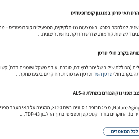
רס תאי סרטן במנגנון קופרופטוזיס
נית למלחמה בסרטן באמצעות ננו-חלקיקים, המפעילים קופרופטוזיס – מנג
ניגוד לשיטות קודמות, שדרשו הזרקת נחושת חיצונית...
ותה בקרב חולי סרטן
ת (הכוללת שילוב של יתר לחץ דם, סוכרת, עודף משקל ושומנים בדם) קשו
ה בקרב חולי
סרטן השד
וסרטן הערמונית. החוקרים ביצעו מחקר...
ב מפני נזק הנגרם במחלת ה-ALS
מחקר חדש, שפורסם בכתב העת Nature Aging, מציג תרופה ניסיונית בשם XL20, המגינה על תא
לכל המאמרים