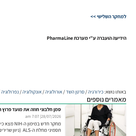
למחקר השלישי >>
הידיעה הועברה ע”י מערכת PharmaLine
באותו נושא:
כירורגיה
/
סרטן השד
/
אורולוגיה
/
אונקולוגיה
/
נפרולוגיה
/
מאמרים נוספים
סמן חלבוני חוזה את מועד פרוץ התס
| 7:07 am
28/07/2026
מחקר חדש 
תסמיני מחלת ה-ALS (ניוון שרירים) חודשים עד שנים לפני הופעתם, עם טווח טעות ממוצע של...