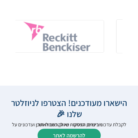
הישארו מעודכנים! הצטרפו לניוזלטר
שלנו 🎉
לקבלת עדכוני רישום, הפסקות שיווק, כתבות תוכן ועדכונים על וובינרים וכנסים – נא להרשם לאתר:
להרשמה לאתר