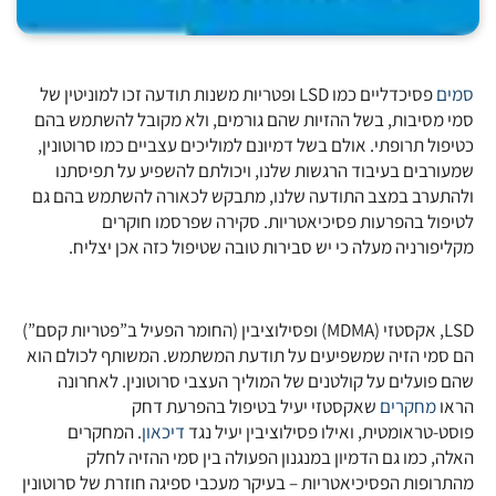
סמים
פסיכדליים כמו LSD ופטריות משנות תודעה זכו למוניטין של
סמי מסיבות, בשל ההזיות שהם גורמים, ולא מקובל להשתמש בהם
כטיפול תרופתי. אולם בשל דמיונם למוליכים עצביים כמו סרוטונין,
שמעורבים בעיבוד הרגשות שלנו, ויכולתם להשפיע על תפיסתנו
ולהתערב במצב התודעה שלנו, מתבקש לכאורה להשתמש בהם גם
לטיפול בהפרעות פסיכיאטריות. סקירה שפרסמו חוקרים
מקליפורניה מעלה כי יש סבירות טובה שטיפול כזה אכן יצליח.
LSD, אקסטזי (MDMA) ופסילוציבין (החומר הפעיל ב”פטריות קסם”)
הם סמי הזיה שמשפיעים על תודעת המשתמש. המשותף לכולם הוא
שהם פועלים על קולטנים של המוליך העצבי סרוטונין. לאחרונה
הראו
מחקרים
שאקסטזי יעיל בטיפול בהפרעת דחק
פוסט-טראומטית, ואילו פסילוציבין יעיל נגד
דיכאון
. המחקרים
האלה, כמו גם הדמיון במנגנון הפעולה בין סמי ההזיה לחלק
מהתרופות הפסיכיאטריות – בעיקר מעכבי ספיגה חוזרת של סרוטונין