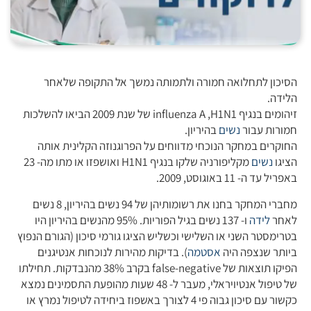
הסיכון לתחלואה חמורה ולתמותה נמשך אל התקופה שלאחר
הלידה.
זיהומים בנגיף influenza A ,H1N1 של שנת 2009 הביאו להשלכות
חמורות עבור
נשים
בהיריון.
החוקרים במחקר הנוכחי מדווחים על הפרוגנוזה הקלינית אותה
הציגו
נשים
מקליפורניה שלקו בנגיף H1N1 ואושפזו או מתו מה- 23
באפריל עד ה- 11 באוגוסט, 2009.
מחברי המחקר בחנו את רשומותיהן של 94 נשים בהיריון, 8 נשים
לאחר
לידה
ו- 137 נשים בגיל הפוריות. 95% מהנשים בהיריון היו
בטרימסטר השני או השלישי וכשליש הציגו גורמי סיכון (הגורם הנפוץ
ביותר שנצפה היה
אסטמה
). בדיקות מהירות לנוכחות אנטיגנים
הפיקו תוצאות של false-negative בקרב 38% מהנבדקות. תחילתו
של טיפול אנטיויראלי, מעבר ל- 48 שעות מהופעת התסמינים נמצא
כקשור עם סיכון גבוה פי 4 לצורך באשפוז ביחידה לטיפול נמרץ או