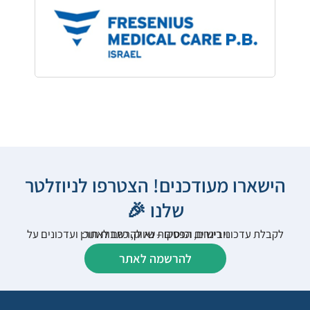
הישארו מעודכנים! הצטרפו לניוזלטר
שלנו 🎉
לקבלת עדכוני רישום, הפסקות שיווק, כתבות תוכן ועדכונים על וובינרים וכנסים – נא להרשם לאתר:
להרשמה לאתר