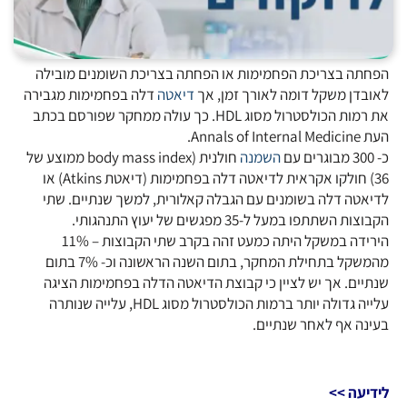
הפחתה בצריכת הפחמימות או הפחתה בצריכת השומנים מובילה
לאובדן משקל דומה לאורך זמן, אך
דיאטה
דלה בפחמימות מגבירה
את רמות הכולסטרול מסוג HDL. כך עולה ממחקר שפורסם בכתב
העת Annals of Internal Medicine.
כ- 300 מבוגרים עם
השמנה
חולנית (body mass index ממוצע של
36) חולקו אקראית לדיאטה דלה בפחמימות (דיאטת Atkins) או
לדיאטה דלה בשומנים עם הגבלה קאלורית, למשך שנתיים. שתי
הקבוצות השתתפו במעל ל-35 מפגשים של יעוץ התנהגותי.
הירידה במשקל היתה כמעט זהה בקרב שתי הקבוצות – 11%
מהמשקל בתחילת המחקר, בתום השנה הראשונה וכ- 7% בתום
שנתיים. אך יש לציין כי קבוצת הדיאטה הדלה בפחמימות הציגה
עלייה גדולה יותר ברמות הכולסטרול מסוג HDL, עלייה שנותרה
בעינה אף לאחר שנתיים.
לידיעה >>