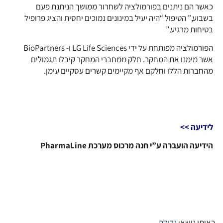
כאשר הם ניתנים בפורמולציה לשחרור ממושך הניתנת פעם
בשבוע,” הטיפול “היה יעיל במינונים נמוכים יחסית והציג פרופיל
בטיחות מרגיע.”
הפורמולציה מפותחת על ידי LG Life Sciences ו- BioPartners
אשר מימנו את המחקר. חלק ממחברי המחקר קיבלו תגמולים
מהחברות הללו וחלקם אף מקיימים קשרים עסקיים עימן.
לידיעה >>
הידיעה הועברה ע”י חנה מרכוס מערכת PharmaLine
באותו נושא:
גדילה