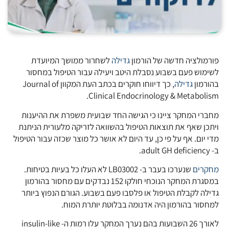
פורמולציה חדשה של הורמון
גדילה
לשחרור ממושך המיועדת
לשימוש פעם בשבוע נסבלת היטב ויעילה עבור הטיפול במחסור
בהורמון
גדילה
, כך דיווחו חוקרים בכתב העת המקוון Journal of
Clinical Endocrinology & Metabolism.
מחברי המחקר ציינו כי הגישה החד שבועית משפרת את ההיענות
ויתכן שאף את תוצאות הטיפול בהשוואה לזריקה מלעורית הניתנת
מדי יום. אף על פי כן, עד היום לא אושר כל מוצר שכזה עבור הטיפול
ב- adult GH deficiency.
מחקרים
שנערכו בעבר ב- LB03002 לא העלו כל בעיות בטיחות.
במסגרת המחקר הנוכחי חולקו 152 נבדקים עם מחסור בהורמון
גדילה לקבלת הטיפול או פלסבו פעם בשבוע. הגורם הנפוץ ביותר
למחסור בהורמון היה אדנומה בבלוטת יותרת המוח.
לאורך 26 השבועות בהם נערך המחקר עלו רמות ה- insulin-like