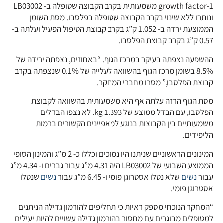
growth factor-1 משמעותית בקרב הקבוצה שטופלה ב- LB03002
ונותרו ללא שינוי בקרב הקבוצה שטופלה בפלסבו. מסת השומן
הממוצעת ירדה ב- 1.052 ק”ג בקרב קבוצת הטיפול הפעיל ועלתה ב-
0.57 ק”ג בקרב קבוצת הפלסבו.
ההשפעה נצפתה בעיקר במרכז הגוף. “באחוזים, נצפתה ירידה של
8.5% בשומן מרכז הגוף בהשוואה לעלייה של 0.1% שנצפתה בקרב
קבוצת הפלסבו,” מסרו מחברי המחקר.
מסת הגוף הרזה עלתה אף היא משמעותית בהשוואה לקבוצת
הפלסבו, עם הבדל ממוצע של 1.393 kg. לא נצפו הבדלים
משמעותיים בין הקבוצות בנוגע למאפיינים הקשורים ברמות
הליפידים.
המינונים הראשוניים שניתנו היו נמוכים וכללו כ- 2 מ”ג והמינון הסופי
הממוצע השבועי של LB03002 היה 4.31 מ”ג עבור גברים ו- 4.34 מ”ג
עבור
נשים
שלא נטלו אסטרוגן פומי ו- 6.45 מ”ג עבור
נשים
שנטלו
אסטרוגן פומי.
“המחקר הנוכחי מספק ראיות כי תחליפים להורמון גדילה הניתנים
למטופלים מבוגרים עם מחסור בהורמון גדילה עשויים להיות יעילים