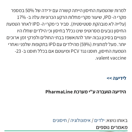
למרות שהטמעת החיסון הייתה קשורה עם ירידה של 50% במספר
מקרי ה- IPD, שיעור מקרי מחלות הרקע הכרוניות עלה ב- 17%
(עלייה לא מובהקת סטטיסטית). סביר כי מקרי ה- IPD לאחר הטמעת
החיסון נובעים מסרוטיפ שינו נכלל בחיסון וכי הילדים שחלו היו
מצויים בסיכון גבוה יותר להתאשפז בבתי החולים ולפרקי זמן ארוכים
יותר. מעל למחצית (59%) מהילדים עם IPD בתקופות שלפני ואחרי
הטמעת החיסון, חוסנו נגד PCV ומיעוטם אם בכלל חוסנו ב- 23-
valent vaccine.
לידיעה >>
הידיעה הועברה ע”י מערכת PharmaLine
באותו נושא:
ילדים
/
אימונולוגיה
/
חיסונים
מאמרים נוספים