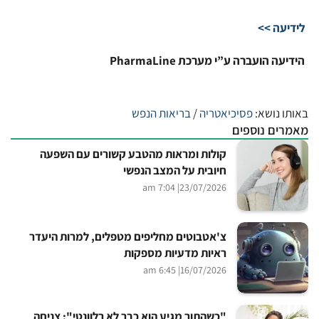
לידיעה >>
הידיעה הועברה ע”י מערכת PharmaLine
באותו נושא:
פסיכיאטריה
/
בריאות הנפש
מאמרים נוספים
קולות ומראות מהטבע קשורים עם השפעה
חיובית על המצב הנפשי
| 7:04 am
23/07/2026
צ'אטבוטים מחליפים מטפלים, למרות היעדר
ראיות מדעיות מספקות
| 6:45 am
16/07/2026
"כשהתור מגיע הוא כבר לא רלוונטי": צניחה