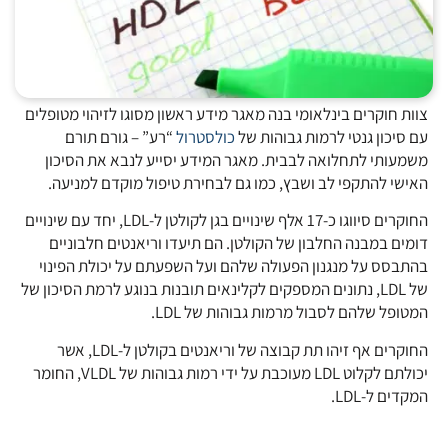
צוות חוקרים בינלאומי בנה מאגר מידע ראשון מסוגו לזיהוי מטופלים
עם סיכון גנטי לרמות גבוהות של
כולסטרול
“רע” – גורם תורם
משמעותי לתחלואה לבבית. מאגר המידע יסייע לנבא את הסיכון
האישי להתקפי לב ושבץ, כמו גם לבחירת טיפול מוקדם למניעה.
החוקרים סיווגו כ-17 אלף שינויים בגן לקולטן ל-LDL, יחד עם שינויים
דומים במבנה החלבון של הקולטן. הם תיעדו וריאנטים חלבוניים
בהתבסס על מנגנון הפעולה שלהם ועל השפעתם על יכולת הפינוי
של LDL, נתונים המספקים לקלינאים תובנות בנוגע לרמת הסיכון של
המטופל שלהם לסבול מרמות גבוהות של LDL.
החוקרים אף זיהו תת קבוצה של וריאנטים בקולטן ל-LDL, אשר
יכולתם לקלוט LDL מעוכבת על ידי רמות גבוהות של VLDL, החומר
המקדים ל-LDL.