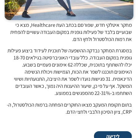
מחקר איטלקי חדש, שפורסם בכתב העת Healthcare, מצא כי
שבועיים בלבד של פעילות גופנית במקום העבודה עשויים להפחית
את רמות הכולסטרול ולחץ הדם.
במסגרת המחקר נבדקה ההשפעה של תוכנית לעידוד ביצוע פעילות
גופנית במקום העבודה. כלל עובדי האוניברסיטה בגילאים 18-70
יכלו להשתתף בתוכנית, שכללה 62 אימונים פעמיים בשבוע.
האימונים תוכננו לשפר את הכוח, הגמישות ויכולת הנשימה
הדינאמית. 31 פגישות נועדו לשפר את היציבה, התנועתיות ושיווי
המשקל. אף על פי כן, שיעור ההיענות היה נמוך, כאשר העובדים
השתתפו ב-22-31% מהמפגשים בממוצע.
בתום תקופת המעקב מצאו החוקרים הפחתה ברמות הכולסטרול, ה-
CRP, ציון הסיכון הלבבי ולחצי הדם.
לידיעה